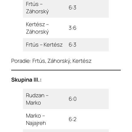
Frtús –
6:3
Záhorský
Kertész –
3:6
Záhorský
Frtús – Kertész
6:3
Poradie: Frtús, Záhorský, Kertész
Skupina III.:
Rudzan –
6:0
Marko
Marko –
6:2
Najajreh