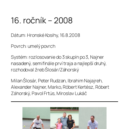
Prejsť
16. ročník – 2008
na
obsah
Dátum: Hronské Kosihy, 16.8.2008
Povrch: umelý povrch
Systém: rozlosovanie do 3 skupín po 3, Najner
nasadený, semifinále prví traja a najlepší druhý,
rozhodoval žreb Šlosár/Záhorský
Milan Šlosár, Peter Rudzan, Ibrahim Najajreh,
Alexander Najner, Marko, Róbert Kertész, Róbert
Záhorský, Pavol Frtús, Miroslav Lukáč