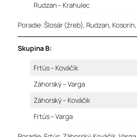
Rudzan – Krahulec
Poradie: Šlosár (žreb), Rudzan, Kosorín
Skupina B:
Frtús – Kováčik
Záhorský – Varga
Záhorský – Kováčik
Frtús – Varga
Poradie: Frtús, Záhorský, Kováčik, Varga