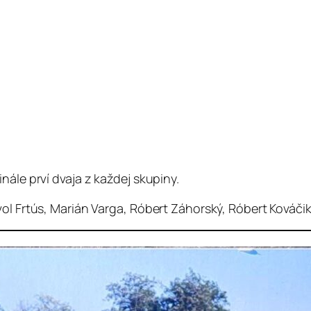
nále prví dvaja z každej skupiny.
ol Frtús, Marián Varga, Róbert Záhorský, Róbert Kováčik,