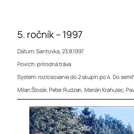
Prejsť
5. ročník – 1997
na
obsah
Dátum: Santovka, 23.8.1997
Povrch: prírodná tráva
Systém: rozlosovanie do 2 skupín po 4. Do semifi
Milan Šlosár, Peter Rudzan, Marián Krahulec, Pav